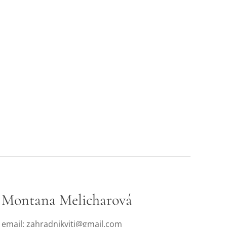
Montana Melicharová
email:
zahradnikviti@gmail.com