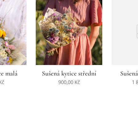
ce malá
Sušená kytice střední
Sušená
Kč
900,00
Kč
1 