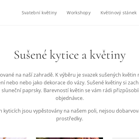
Svatební květiny
Workshopy
Květinový stánek
Sušené kytice a květiny
vané na naší zahradě. K výběru je svazek sušených květin ne
ní nebo nebo jako dekorace do vázy. Sušené květiny si zacho
 sluneční paprsky. Barevností květin se vám rádi přizpůsob
objednávce.
h kyticích jsou vypěstovány na našem poli, nejsou dobarvo
prostředky.