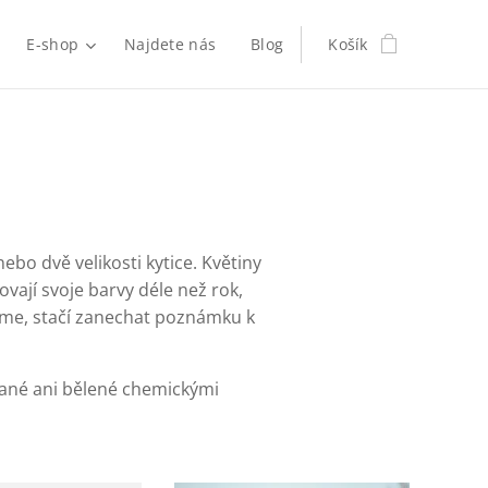
E-shop
Najdete nás
Blog
Košík
bo dvě velikosti kytice. Květiny
vají svoje barvy déle než rok,
íme, stačí zanechat poznámku k
vané ani bělené chemickými