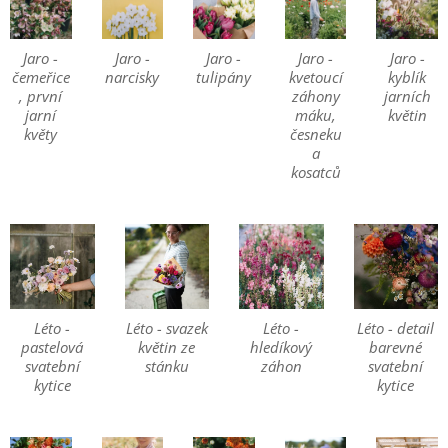
Jaro -
Jaro -
Jaro -
Jaro -
Jaro -
čemeřice
narcisky
tulipány
kvetoucí
kyblík
, první
záhony
jarních
jarní
máku,
květin
květy
česneku
a
kosatců
Léto -
Léto - svazek
Léto -
Léto - detail
pastelová
květin ze
hledíkový
barevné
svatební
stánku
záhon
svatební
kytice
kytice