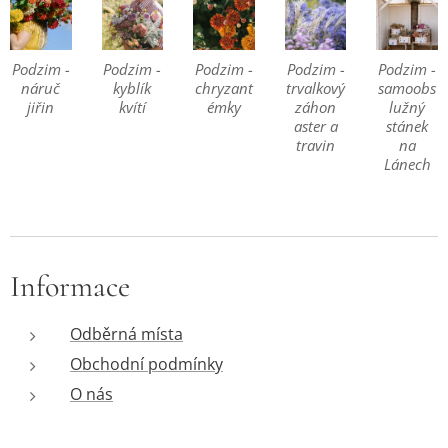
Podzim -
Podzim -
Podzim -
Podzim -
Podzim -
náruč
kyblík
chryzant
trvalkový
samoobs
jiřin
kvítí
émky
záhon
lužný
aster a
stánek
travin
na
Lánech
Informace
Odběrná místa
Obchodní podmínky
O nás