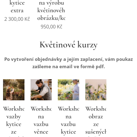
kytice
na výrobu
extra
květinového
obrázku/kolotoče
2 300,00
Kč
950,00
Kč
Květinové kurzy
Po vytvoření objednávky a jejím zaplacení, vám poukaz
zašleme na email ve formě pdf.
Workshop
Workshop
Workshop
Workshop
vazby
na
na
obraz
kytice
vazbu
vazbu
ze
ze
věnce
kytice
sušených