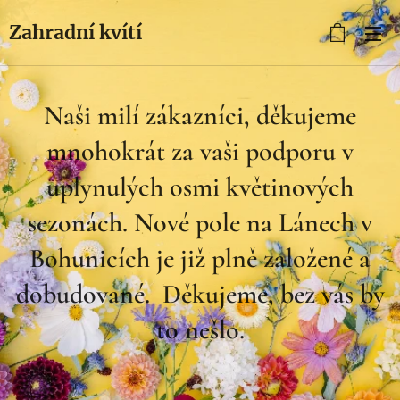
Zahradní kvítí
Naši milí zákazníci, děkujeme
mnohokrát za vaši podporu v
uplynulých osmi květinových
sezonách. Nové pole na Lánech v
Bohunicích je již plně založené a
dobudované. Děkujeme, bez vás by
to nešlo.