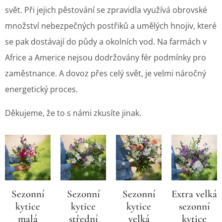
svět. Při jejich pěstování se zpravidla využívá obrovské
množství nebezpečných postřiků a umělých hnojiv, které
se pak dostávají do půdy a okolních vod. Na farmách v
Africe a Americe nejsou dodržovány fér podmínky pro
zaměstnance. A dovoz přes celý svět, je velmi náročný
energetický proces.
Děkujeme, že to s námi zkusíte jinak.
Sezonní
Sezonní
Sezonní
Extra velká
kytice
kytice
kytice
sezonní
malá
střední
velká
kytice