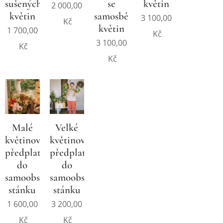
sušených
se
květin
2 000,00
květin
samosběrem
3 100,00
Kč
květin
1 700,00
Kč
3 100,00
Kč
Kč
Malé
Velké
květinové
květinové
předplatné
předplatné
do
do
samoobslužného
samoobslužného
stánku
stánku
1 600,00
3 200,00
Kč
Kč