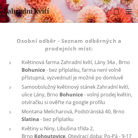
Zahradní kvítí
Osobní odběr - Seznam odběrných a
prodejních míst:
Květinová farma Zahradní kvítí, Lány 34a , Brno
Bohunice
- bez příplatku, farma není volně
přístupná, vyzvednutí je možné po domluvě
Samoobslužný květinový stánek Zahradní kvítí,
ulice Lány, Brno
Bohunice
- volný prodej květin,
otvíračku si ověřte na google profilu
Montana Melicharová, Podstránská 40, Brno
Slatina
- bez příplatku
Květiny u Niny, Libušina třída 2,
Brno
Kohoutovice
, Otevírací doba: Po-Pá - 9-17