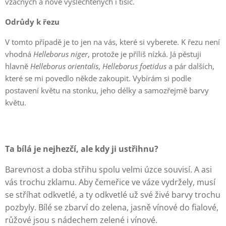
vzácných a nově vyšlechtěných i tisíc.
Odrůdy k řezu
V tomto případě je to jen na vás, které si vyberete. K řezu není
vhodná
Helleborus niger
, protože je příliš nízká. Já pěstuji
hlavně
Helleborus orientalis
,
Helleborus foetidus
a pár dalších,
které se mi povedlo někde zakoupit. Vybírám si podle
postavení květu na stonku, jeho délky a samozřejmě barvy
květu.
Ta bílá je nejhezčí, ale kdy ji ustřihnu?
Barevnost a doba střihu spolu velmi úzce souvisí. A asi
vás trochu zklamu. Aby čemeřice ve váze vydržely, musí
se stříhat odkvetlé, a ty odkvetlé už své živé barvy trochu
pozbyly. Bílé se zbarví do zelena, jasně vínové do fialové,
růžové jsou s nádechem zelené i vínové.