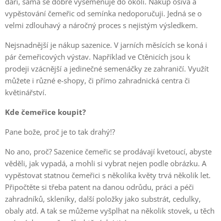
daří, sama se dobře vysemeňuje do okolí. Nákup osiva a
vypěstování čemeřic od semínka nedoporučuji. Jedná se o
velmi zdlouhavý a náročný proces s nejistým výsledkem.
Nejsnadnější je nákup sazenice. V jarních měsících se koná i
pár čemeřicových výstav. Například ve Ctěnicích jsou k
prodeji vzácnější a jedinečné semenáčky ze zahraničí. Využít
můžete i různé e-shopy, či přímo zahradnická centra či
květinářství.
Kde čemeřice koupit?
Pane bože, proč je to tak drahý!?
No ano, proč? Sazenice čemeřic se prodávají kvetoucí, abyste
věděli, jak vypadá, a mohli si vybrat nejen podle obrázku. A
vypěstovat statnou čemeřici s několika květy trvá několik let.
Připočtěte si třeba patent na danou odrůdu, práci a péči
zahradníků, skleníky, další položky jako substrát, cedulky,
obaly atd. A tak se můžeme vyšplhat na několik stovek, u těch