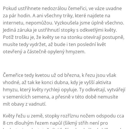
Pokud ustřihnete nedozrálou čemeřici, ve váze uvadne
za pár hodin. A ani všechny triky, které najdete na
internetu, nepomůžou. Vyzkoušela jsme úplně všechno.
Jediná záruka je ustřihnutí stopky s odkvetlými květy.
Potíž trošku je, že květy se na stonku otevírají postupně,
musíte tedy vydržet, až bude i ten poslední květ
otevřený a částečně opylený hmyzem.
Čemeřice tedy kvetou už od března, k řezu jsou však
vhodné, až tak ke konci dubna, kdy je vyšší aktivita
hmyzu, který květy rychleji opyluje. Ty odkvétají, vytvářejí
v semenících semena, a přesně v této době nemusíte
mít obavy z vadnutí.
Květy řežu u země, stopky rozříznu nožem odspodu cca
8 cm dlouhým řezem napůl (šikmý střih není pro