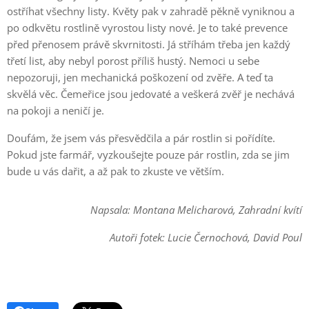
ostříhat všechny listy. Květy pak v zahradě pěkně vyniknou a
po odkvětu rostlině vyrostou listy nové. Je to také prevence
před přenosem právě skvrnitosti. Já stříhám třeba jen každý
třetí list, aby nebyl porost příliš hustý. Nemoci u sebe
nepozoruji, jen mechanická poškození od zvěře. A teď ta
skvělá věc. Čemeřice jsou jedovaté a veškerá zvěř je nechává
na pokoji a neničí je.
Doufám, že jsem vás přesvědčila a pár rostlin si pořídíte.
Pokud jste farmář, vyzkoušejte pouze pár rostlin, zda se jim
bude u vás dařit, a až pak to zkuste ve větším.
Napsala: Montana Melicharová, Zahradní kvítí
Autoři fotek: Lucie Černochová, David Poul