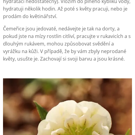
hydrataci nedostatečný). Vložím do plného kyblíku vody,
hydratuji několik hodin. Až poté s květy pracuji, nebo je
prodám do květinářství.
Čemeřice jsou jedovaté, nedávejte je tak na dorty, a
pokud jste na mízy rostlin citliví, pracujte v rukavicích a s
dlouhým rukávem, mohou způsobovat svědění a
vyrážku na kůži. V případě, že by vám zbyly neprodané
květy, usušte je. Zachovají si svoji barvu a jsou krásné.