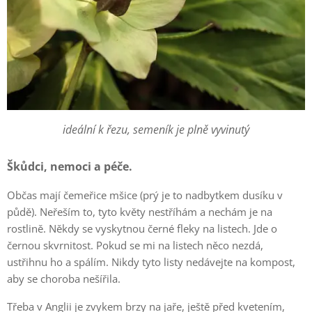
ideální k řezu, semeník je plně vyvinutý
Škůdci, nemoci a péče.
Občas mají čemeřice mšice (prý je to nadbytkem dusíku v
půdě). Neřeším to, tyto květy nestříhám a nechám je na
rostlině. Někdy se vyskytnou černé fleky na listech. Jde o
černou skvrnitost. Pokud se mi na listech něco nezdá,
ustřihnu ho a spálím. Nikdy tyto listy nedávejte na kompost,
aby se choroba nešířila.
Třeba v Anglii je zvykem brzy na jaře, ještě před kvetením,