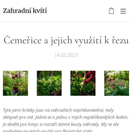
Zahradní kvítí
Čemeřice a jejich využití k řezu
14.02.2023
Tyto jarní krásky jsou na zahradách nepřekonatelné, tedy
alespoň pro mě. Jedná se o jednu z mých nejoblíbenějších květin.
Je skvělá pro hmyz a rozzáří stinné kouty zahrady. My se ale
podíváme na jejich využití pro floristické účely.